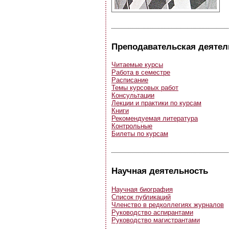
Преподавательская деятел
Читаемые курсы
Работа в семестре
Расписание
Темы курсовых работ
Консультации
Лекции и практики по курсам
Книги
Рекомендуемая литература
Контрольные
Билеты по курсам
Научная деятельность
Научная биография
Список публикаций
Членство в редколлегиях журналов
Руководство аспирантами
Руководство магистрантами