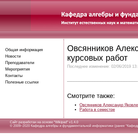
Овсянников Алек
Общая информация
курсовых работ
Новости
Преподаватели
Последнее изменение: 02/06/2019 13:
Мероприятия
Контакты
Полезные ссылки
Смотрите также:
Овсянников Александр Яковле
Работа в семестре
Сайт разработан на основе "
Wikipad" v1.4.0
© 2009–2020 Кафедра алгебры и фундаментальной информатики (ранее “Кафедр